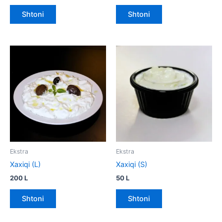
Shtoni
Shtoni
Ekstra
Ekstra
Xaxiqi (L)
Xaxiqi (S)
200
L
50
L
Shtoni
Shtoni