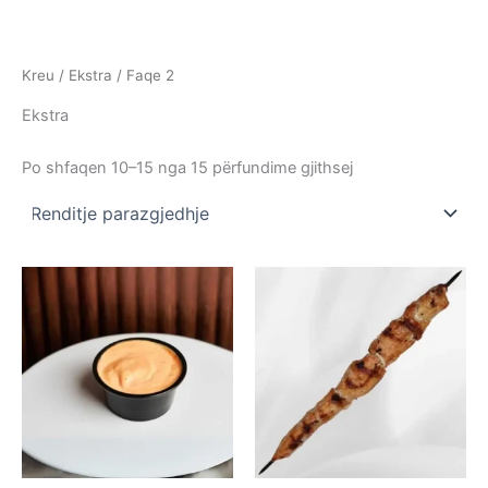
Skip
to
content
Kreu
/
Ekstra
/ Faqe 2
Ekstra
Po shfaqen 10–15 nga 15 përfundime gjithsej