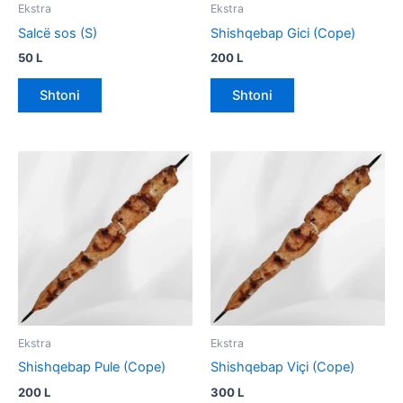
Ekstra
Ekstra
Salcë sos (S)
Shishqebap Gici (Cope)
50
L
200
L
Shtoni
Shtoni
Ekstra
Ekstra
Shishqebap Pule (Cope)
Shishqebap Viçi (Cope)
200
L
300
L