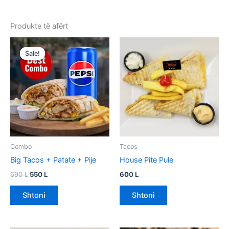
Produkte të afërt
Çmimi
Çmimi
origjinal
i
Sale!
Sale!
qe:
tanishëm
690 L.
është:
550 L.
Combo
Tacos
Big Tacos + Patate + Pije
House Pite Pule
690
L
550
L
600
L
Shtoni
Shtoni