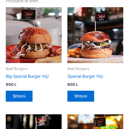
Produkte të afërt
Beef Burgers
Beef Burgers
Big Special Burger Viçi
Special Burger Viçi
900
L
800
L
Shtoni
Shtoni