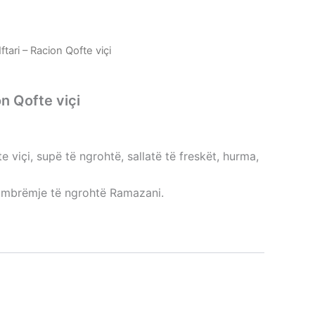
ftari – Racion Qofte viçi
on Qofte viçi
te viçi, supë të ngrohtë, sallatë të freskët, hurma,
ë mbrëmje të ngrohtë Ramazani.