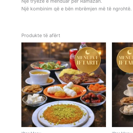
Një tryezë e menduar për Ramazan.
Një kombinim që e bën mbrëmjen më të ngrohtë.
Produkte të afërt