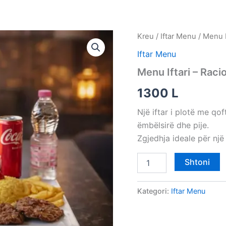
Sasi
Kreu
/
Iftar Menu
/ Menu I
Menu
Iftar Menu
Iftari
-
Menu Iftari – Raci
Racion
Qofte
1300
L
viçi
Një iftar i plotë me qof
ëmbëlsirë dhe pije.
Zgjedhja ideale për nj
Shtoni
Kategori:
Iftar Menu