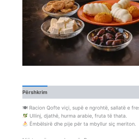
Përshkrim
🍽 Racion Qofte viçi, supë e ngrohtë, sallatë e fre
Ullinj, djathë, hurma arabie, fruta të thata.
Ëmbëlsirë dhe pije për ta mbyllur siç meriton.